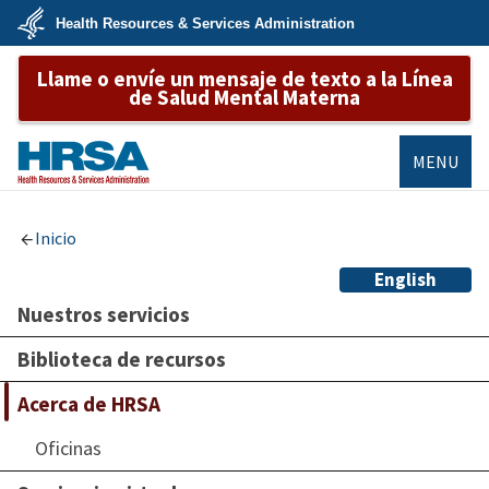
Skip
Health Resources & Services Administration
to
main
U.S.
content
Llame o envíe un mensaje de texto a la Línea
Department
of
de Salud Mental Materna
Health
&
Human
Services
MENU
HRSA
Inicio
English
Nuestros servicios
Biblioteca de recursos
Acerca de HRSA
Oficinas